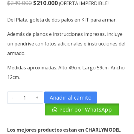
El
El
$
249.000
$
210.000
¡OFERTA IMPERDIBLE!
precio
precio
Del Plata, goleta de dos palos en KIT para armar.
original
actual
Además de planos e instrucciones impresas, incluye
era:
es:
un pendrive con fotos adicionales e instrucciones del
$249.000.
$210.000.
armado.
Medidas aproximadas: Alto 49cm. Largo 59cm. Ancho
12cm.
Del
Añadir al carrito
Plata
Pedir por WhatsApp
cantidad
Los mejores productos estan en CHARLYMODEL