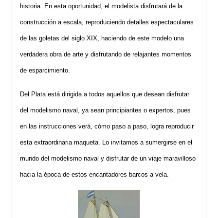
historia. En esta oportunidad,
el modelista
disfrutar
á
de la
construcci
ó
n a escala, reproduciendo detalles espectaculares
de las goletas del siglo XIX
, haciendo de este modelo
una
verdadera obra de arte y disfrutando de relajantes momentos
de
esparcimiento
.
Del Plata est
á
dirigida a todos aquellos que desean disfrutar
del modelismo na
v
al, ya sean principiantes o expertos, pues
en las
instrucciones ver
á,
c
ó
mo paso a paso, logra reprod
u
cir
esta extraordinaria maqueta.
Lo invitamos a sumer
g
irs
e en el
mundo del modelismo naval y disf
rutar
de un viaje
maravilloso
hacia la época de estos
encantadores
barcos
a vela
.