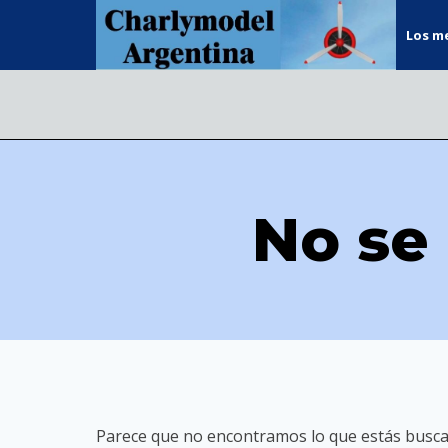
Saltar
Los me
al
contenido
No se
Parece que no encontramos lo que estás busc